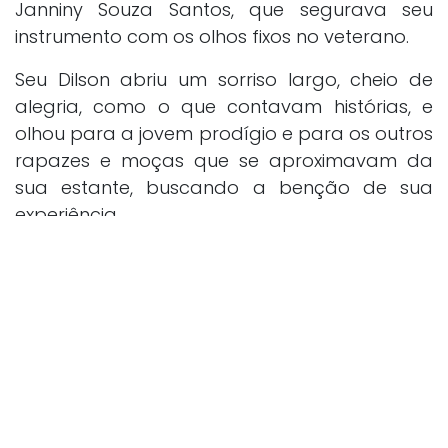
Janniny Souza Santos, que segurava seu
instrumento com os olhos fixos no veterano.
Seu Dilson abriu um sorriso largo, cheio de
alegria, como o que contavam histórias, e
olhou para a jovem prodígio e para os outros
rapazes e moças que se aproximavam da
sua estante, buscando a benção de sua
experiência.
— Escutem o que este esse pratileiro vai lhes
dizer — começou seu Dilson, com uma voz
mansa, mas que carregava a força dos
anos. — A música da 2 de Janeiro não é uma
corrida de velocidade. É uma caminhada de
união. Quando eu bato esses pratos, eu não
estou só fazendo barulho; estou marcando o
passo da nossa história. Vocês têm nos