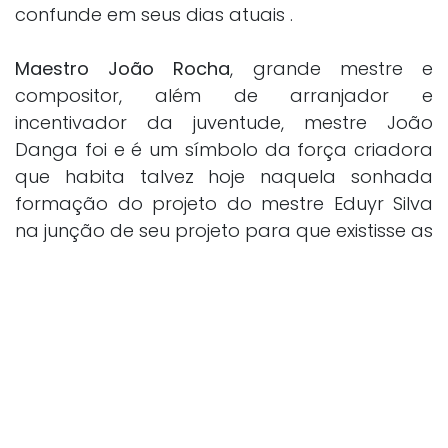
confunde em seus dias atuais .
Maestro João Rocha
, grande mestre e
compositor, além de arranjador e
incentivador da juventude, mestre João
Danga foi e é um símbolo da força criadora
que habita talvez hoje naquela sonhada
formação do projeto do mestre Eduyr Silva
na junção de seu projeto para que existisse as
Filarmônicas Unidas de Canavieiras que iria
abranger uma boa iniciativa para a
comunidade canavieirense, porém como haja
visto, negado por opiniões contrárias e fortes,
além de uma futura perda de identidade das
filarmônicas, o que não foi visto com bons
olhos, hoje se evidencia com um panorama
para grande projeção. O mestre João e seu