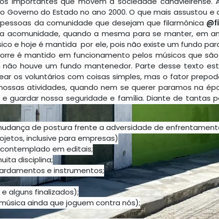
os importantes que movem a sociedade canavieirense.
lo Governo do Estado no ano 2000. O que mais assustou e a
de pessoas da comunidade que desejam que filarmônica
@f
para acomunidade, quando a mesma para se manter, em ano
sico e hoje é mantida por ele, pois não existe um fundo pa
rre é mantido em funcionamento pelos músicos que são v
não houve um fundo mantenedor. Parte desse texto est
ar os voluntários com coisas simples, mas o fator prepo
 nossas atividades, quando nem se querer paramos na ép
 guardar nossa seguridade e família. Diante de tantas po
 mudança de postura frente a adversidade de enfrentament
ojetos, inclusive para empresas)
r contemplado em editais;
ita disciplina;
ardamentos e instrumentos;
alguns finalizados);
 música ainda que joguem contra nós);