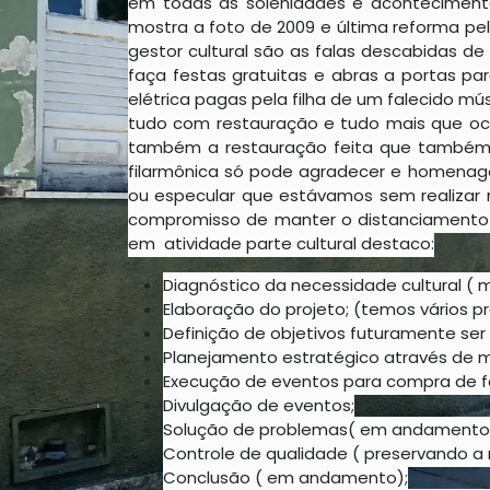
em todas as solenidades e aconteciment
mostra a foto de 2009 e última reforma pe
gestor cultural são as falas descabidas 
faça festas gratuitas e abras a portas 
elétrica pagas pela filha de um falecido mú
tudo com restauração e tudo mais que oco
também a restauração feita que também 
filarmônica só pode agradecer e homenage
ou especular que estávamos sem realizar
compromisso de manter o distanciamento e
em atividade parte cultural destaco:
Diagnóstico da necessidade cultural (
Elaboração do projeto; (temos vários pr
Definição de objetivos futuramente se
Planejamento estratégico através de mu
Execução de eventos para compra de f
Divulgação de eventos;
Solução de problemas( em andamento e 
Controle de qualidade ( preservando a
Conclusão ( em andamento);