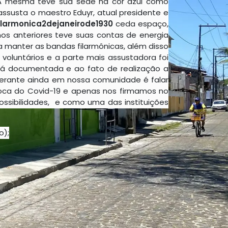
 A mesma teve sua sede na cor azul como
ssusta o maestro Eduyr, atual presidente e
ilarmonica2dejaneirode1930
ceda espaço,
s anteriores teve suas contas de energia
ra manter as bandas filarmônicas, além disso
oluntários e a parte mais assustadora foi
á documentada e ao fato de realização a
derante ainda em nossa comunidade é falar
oca do Covid-19 e apenas nos firmamos no
ssibilidades, e como uma das instituições
o);