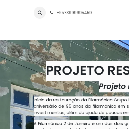
Pular para o conteúdo
+5573999695459
Início
Serviços
Notícias
PROJETO RE
Projeto
Início da restauração da Filarmônica Grupo 
aniversário de 95 anos da filarmônica em
investimentos, além da ajuda de poucos em
A Filarmônica 2 de Janeiro é um dos dois g