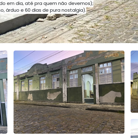
udo em dia, até pra quem não devemos);
so, árduo e 60 dias de pura nostalgia).