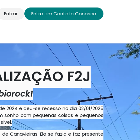
Entrar
Entre em Contato Conosco
s e Projetos
Aulas e páginas de destino
Galeria
LIZAÇÃO F2J
biorock1
o de 2024 e deu-se recesso no dia 02/01/2025
a um sonho com pequenas coisas e pequenos
ível.
de Canavieiras. Ela se fazia e faz presente