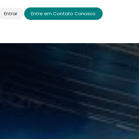
Entrar
Entre em Contato Conosco
s e Projetos
Aulas e páginas de destino
Galeria