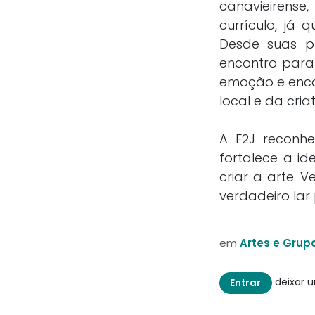
canavieirense
currículo, já
Desde suas pr
encontro para
emoção e enca
local e da cria
A F2J reconh
fortalece a id
criar a arte.
verdadeiro lar 
em
Artes e Grupo
deixar 
Entrar