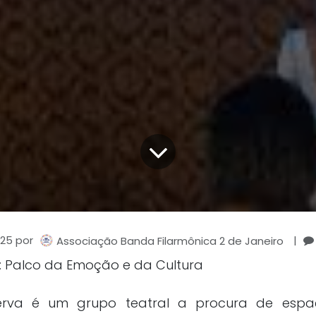
025
por
|
Associação Banda Filarmônica 2 de Janeiro
: Palco da Emoção e da Cultura
erva é um grupo teatral a procura de espa