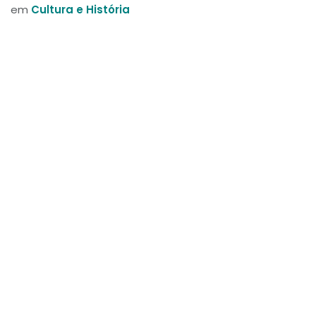
em
Cultura e História
deixar um comentário
Entrar
Links úteis
Início
Sobre nós
Produtos
Serviços
Jurídico
Privacy Policy
Contato