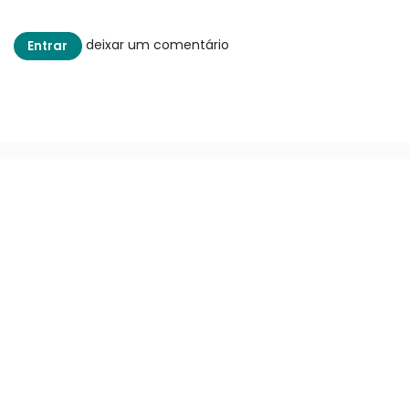
deixar um comentário
Entrar
Links úteis
Início
Sobre nós
Produtos
Serviços
Jurídico
Privacy Policy
Contato