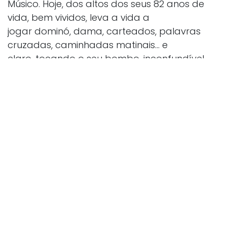
Músico. Hoje, dos altos dos seus 82 anos de
vida, bem vividos, leva a vida a
jogar dominó, dama, carteados, palavras
cruzadas, caminhadas matinais... e
claro, tocando o seu bombo, inconfundível,
na Filarmônica 2 de Janeiro.
As andanças musicais do Mestre Vado, não
se limitam, somente, à
Filarmônica. Sua presença, sempre cativante,
era constante nas charangas do
Mestre China e de Almir Santos (proprietário
do Bar Fonte Nova, que existiu na
esquina do Colégio Osmário Batista). Mestre
Vado, também, fez algumas
apresentações na extinta banda Grupo
Musical Agulhas Negras, de Ranulfo
Ferreira, no período carnavalesco.