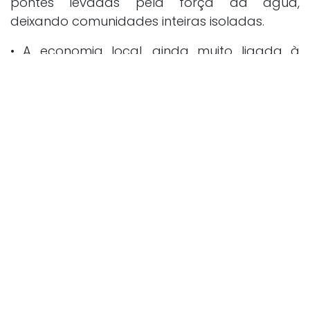
pontes levadas pela força da água,
deixando comunidades inteiras isoladas.
• A economia local, ainda muito ligada à
produção agrícola, sofreu perdas
significativas com lavouras inteiras
destruídas.
• Famílias perderam seus lares e tiveram que
ser abrigadas em escolas e espaços
públicos, enquanto aguardavam assistência.
O evento fez parte de uma grande crise
climática que atingiu toda a Bahia e outras
partes do Brasil, evidenciando a fragilidade
da infraestrutura local e a necessidade de
um plano eficaz de prevenção e resposta a
desastres naturais.